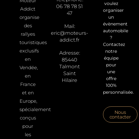
Moteur
voulez
06 78 78 51
Addict
organiser
47
organise
un
évènement
des
Mail:
automobile
eric@moteurs-
rallyes
?
addict.fr
touristiques
Contactez
exclusifs
notre
Adresse:
équipe
en
85440
pour
Talmont
Vendée,
une
Saint
en
offre
Hilaire
France
100%
personnalisée.
et en
Europe,
spécialement
Nous
contacter
conçus
pour
les