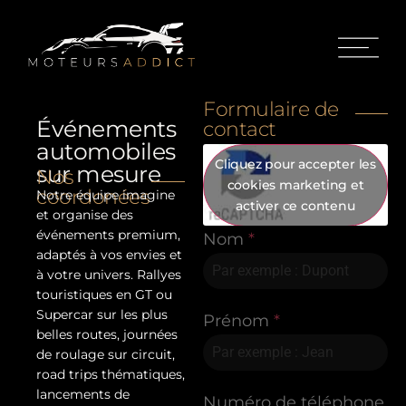
Formulaire de
Événements
contact
automobiles
Cliquez pour accepter les
sur mesure
Nos
cookies marketing et
coordonées
Notre équipe imagine
activer ce contenu
et organise des
événements premium,
Nom
*
adaptés à vos envies et
à votre univers. Rallyes
touristiques en GT ou
Supercar sur les plus
Prénom
*
belles routes, journées
de roulage sur circuit,
road trips thématiques,
lancements de
Numéro de téléphone