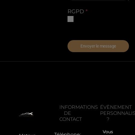
RGPD
*
Oui, j'accepte la politique de
confidentialité et les
conditions générales.
Envoyer le message
INFORMATIONS
ÉVÈNEMENT
DE
PERSONNALI
CONTACT
?
Vous
Téléphone: