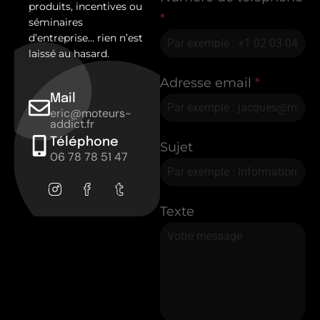
produits, incentives ou
*
séminaires
d’entreprise… rien n’est
laissé au hasard.
Adresse email
*
Mail
eric@moteurs-
addict.fr
Téléphone
Sujet
06 78 78 51 47
Texte