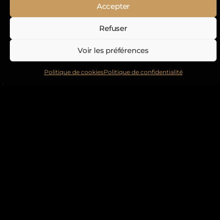
Accepter
Refuser
Voir les préférences
Politique de cookies
Politique de confidentialité
#11- ATLANTIC DRIVE
EXPERIENCE – Île de
Ré
20 Juin 2026