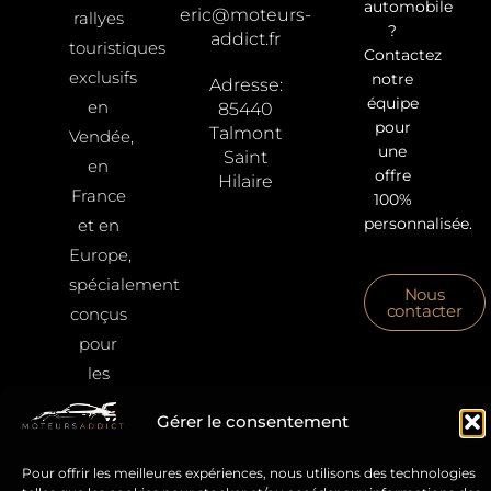
automobile
eric@moteurs-
rallyes
?
addict.fr
touristiques
Contactez
exclusifs
notre
Adresse:
équipe
en
85440
pour
Talmont
Vendée,
une
Saint
en
offre
Hilaire
France
100%
personnalisée.
et en
Europe,
spécialement
Nous
contacter
conçus
pour
les
passionnés
Gérer le consentement
de
belles
Pour offrir les meilleures expériences, nous utilisons des technologies