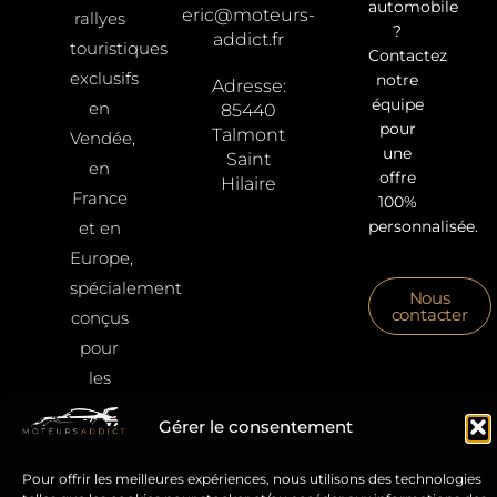
automobile
eric@moteurs-
rallyes
?
addict.fr
touristiques
Contactez
exclusifs
notre
Adresse:
équipe
en
85440
pour
Talmont
Vendée,
une
Saint
en
offre
Hilaire
France
100%
personnalisée.
et en
Europe,
spécialement
Nous
contacter
conçus
pour
les
passionnés
Gérer le consentement
de
belles
Pour offrir les meilleures expériences, nous utilisons des technologies